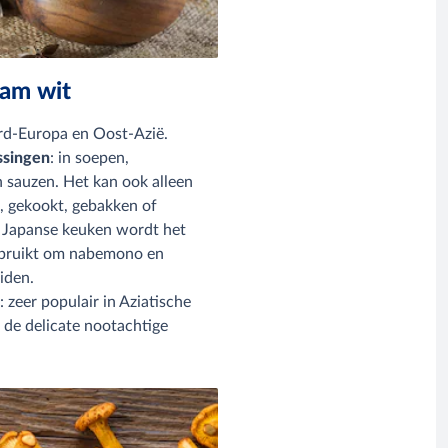
am wit
rd-Europa en Oost-Azië.
ssingen
: in soepen,
n sauzen. Het kan ook alleen
 gekookt, gebakken of
 Japanse keuken wordt het
ebruikt om nabemono en
iden.
n
: zeer populair in Aziatische
de delicate nootachtige