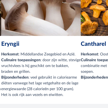
Eryngii
Cantharel
Herkomst
: Middellandse Zeegebied en Azië.
Herkomst
: Oos
Culinaire toepassingen
: door zijn witte, stevige
Culinaire
toepa
vruchtvlees is hij geschikt om te bakken,
combinatie met 
braden en grillen.
soepen.
Bijzonderheden
: veel gebruikt in caloriearme
Bijzonderhede
diëten vanwege het lage vetgehalte en de lage
n
energiewaarde (28 calorieën per 100 gram).
Het is ook rijk aan vezels en eiwitten.