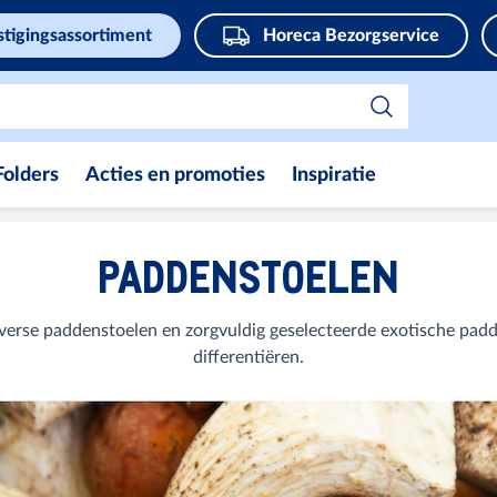
stigingsassortiment
Horeca Bezorgservice
Folders
Acties en promoties
Inspiratie
PADDENSTOELEN
n verse paddenstoelen en zorgvuldig geselecteerde exotische pa
differentiëren.