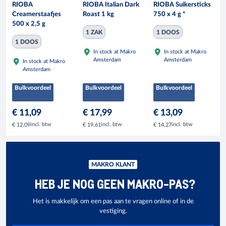
RIOBA
RIOBA Italian Dark
RIOBA Suikersticks
Creamerstaafjes
Roast 1 kg
750 x 4 g *
500 x 2,5 g
1 ZAK
1 DOOS
1 DOOS
In stock at Makro
In stock at Makro
Amsterdam
Amsterdam
In stock at Makro
Amsterdam
Bulkvoordeel
Bulkvoordeel
Bulkvoordeel
€ 11,09
€ 17,99
€ 13,09
incl. btw
incl. btw
incl. btw
€ 12,09
€ 19,61
€ 14,27
MAKRO KLANT
HEB JE NOG GEEN MAKRO-PAS?
Het is makkelijk om een pas aan te vragen online of in de
vestiging.