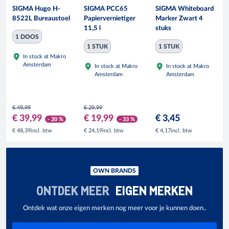
SIGMA Hugo H-
SIGMA PCC65
SIGMA Whiteboard
8522L Bureaustoel
Papiervernietiger
Marker Zwart 4
11,5 l
stuks
1 DOOS
1 STUK
1 STUK
In stock at Makro
Amsterdam
In stock at Makro
In stock at Makro
Amsterdam
Amsterdam
€ 49,99
€ 29,99
€ 39,99
€ 19,99
€ 3,45
- 20 %
- 33 %
incl. btw
incl. btw
incl. btw
€ 48,39
€ 24,19
€ 4,17
OWN BRANDS
ONTDEK MEER
EIGEN MERKEN
Ontdek wat onze eigen merken nog meer voor je kunnen doen..