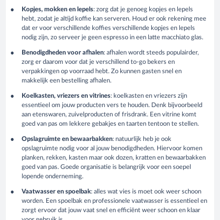
Kopjes, mokken en lepels
: zorg dat je genoeg kopjes en lepels
hebt, zodat je altijd koffie kan serveren. Houd er ook rekening mee
dat er voor verschillende koffies verschillende kopjes en lepels
nodig zijn, zo serveer je geen espresso in een latte macchiato glas.
Benodigdheden voor afhalen
: afhalen wordt steeds populairder,
zorg er daarom voor dat je verschillend to-go bekers en
verpakkingen op voorraad hebt. Zo kunnen gasten snel en
makkelijk een bestelling afhalen.
Koelkasten, vriezers en vitrines
: koelkasten en vriezers zijn
essentieel om jouw producten vers te houden. Denk bijvoorbeeld
aan etenswaren, zuivelproducten of frisdrank. Een vitrine komt
goed van pas om lekkere gebakjes en taarten tentoon te stellen.
Opslagruimte en bewaarbakken
: natuurlijk heb je ook
opslagruimte nodig voor al jouw benodigdheden. Hiervoor komen
planken, rekken, kasten maar ook dozen, kratten en bewaarbakken
goed van pas. Goede organisatie is belangrijk voor een soepel
lopende onderneming.
Vaatwasser en spoelbak
: alles wat vies is moet ook weer schoon
worden. Een spoelbak en professionele vaatwasser is essentieel en
zorgt ervoor dat jouw vaat snel en efficiënt weer schoon en klaar
voor gebruik is.