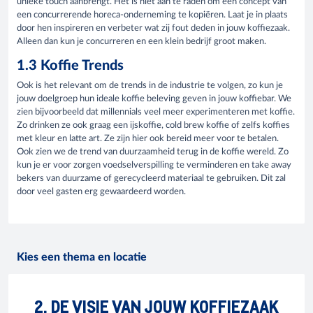
unieke touch aanbrengt. Het is niet aan te raden om een concept van
een concurrerende horeca-onderneming te kopiëren. Laat je in plaats
door hen inspireren en verbeter wat zij fout deden in jouw koffiezaak.
Alleen dan kun je concurreren en een klein bedrijf groot maken.
1.3 Koffie Trends
Ook is het relevant om de trends in de industrie te volgen, zo kun je
jouw doelgroep hun ideale koffie beleving geven in jouw koffiebar. We
zien bijvoorbeeld dat millennials veel meer experimenteren met koffie.
Zo drinken ze ook graag een ijskoffie, cold brew koffie of zelfs koffies
met kleur en latte art. Ze zijn hier ook bereid meer voor te betalen.
Ook zien we de trend van duurzaamheid terug in de koffie wereld. Zo
kun je er voor zorgen voedselverspilling te verminderen en take away
bekers van duurzame of gerecycleerd materiaal te gebruiken. Dit zal
door veel gasten erg gewaardeerd worden.
Kies een thema en locatie
2. DE VISIE VAN JOUW KOFFIEZAAK