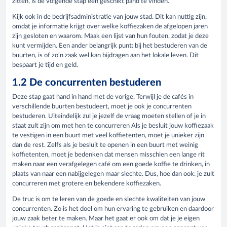
zitten, is de volgende stap een geschikt pand te vinden.
Kijk ook in de bedrijfsadministratie van jouw stad. Dit kan nuttig zijn,
omdat je informatie krijgt over welke koffiezaken de afgelopen jaren
zijn gesloten en waarom. Maak een lijst van hun fouten, zodat je deze
kunt vermijden. Een ander belangrijk punt: bij het bestuderen van de
buurten, is of zo'n zaak wel kan bijdragen aan het lokale leven. Dit
bespaart je tijd en geld.
1.2 De concurrenten bestuderen
Deze stap gaat hand in hand met de vorige. Terwijl je de cafés in
verschillende buurten bestudeert, moet je ook je concurrenten
bestuderen. Uiteindelijk zul je jezelf de vraag moeten stellen of je in
staat zult zijn om met hen te concurreren Als je besluit jouw koffiezaak
te vestigen in een buurt met veel koffietenten, moet je unieker zijn
dan de rest. Zelfs als je besluit te openen in een buurt met weinig
koffietenten, moet je bedenken dat mensen misschien een lange rit
maken naar een verafgelegen café om een goede koffie te drinken, in
plaats van naar een nabijgelegen maar slechte. Dus, hoe dan ook: je zult
concurreren met grotere en bekendere koffiezaken.
De truc is om te leren van de goede en slechte kwaliteiten van jouw
concurrenten. Zo is het doel om hun ervaring te gebruiken en daardoor
jouw zaak beter te maken. Maar het gaat er ook om dat je je eigen