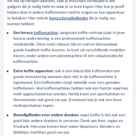
Als het op inkopen aankomt, raak je misschien verdwaald in alle
gadgets die je nodig hebt en waar je ze kunt kopen. Hier kun je jezelf
helpen door in andere koffietenten rond te vragen en hun apparatuur
te bekijken. Hier enkele
horeca benodigdheden
die je nodig zou
kunnen hebben:
Een horeca
koffiemachine
: aangezien koffie centraal staat in jouw
horeca-onderneming, is een professionele koffiemachine
noodzakelijk. Deze moet robuust zijn en snel en betrouwbaar
goede kwaliteit koffie leveren. Je kunt uit verschillende modellen
kiezen, onder andere een pistonmachine of een volautomatische
koffiemachine.
Extra koffie apparaten
: ook is een industriële koffiemolen een
goede investeering wanneer deze niet in de koffiemachine is
ingebouwd. Een koffiemolen zorgt namelijk voor vers gemalen
koffiebonen. Veel koffiemachines hebben ook een functie waarmee
melk opgeschuimd kan worden, hierbij komt een opschuimkan en
thermometer ook goed van pas. Eventueel kan je ook een losse
melkopschuimer kopen.
Benodigdheden voor andere dranken
: naast koffie is het ook een
goed idee andere dranken te serveren. Denk aan thee, sapjes en
frisdrank. Hiervoor komen heet water dispensers, blenders en
ijsblokjes machines goed van pas.