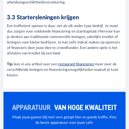
arbeidsongeschiktheidsverzekering.
3.3 Startersleningen krijgen
Een koffietent openen is duur, net als elk ander type bedrijf. Je moet
dus zorgen voor voldoende financiering en startkapitaal. Hiervoor kun
je denken aan traditionele commerciële leningen, zakelijke krediet of
leningen voor kleine bedrijven. Je kan zelfs indruk maken op sponsors
of financiers door jouw idee te crowdfunden. Een andere optie is het
afsluiten van krediet bij een bank.
Tip:
lees in ons artikel over een
restaurant financieren
meer over de
verschillende leningen en financieringsmogelijkheden waaruit je kunt
kiezen.
APPARATUUR
VAN HOGE KWALITEIT
Maak jouw gasten blij met vers getapt bier en goede koffie. Kies
de beste apparatuur voor jouw café.