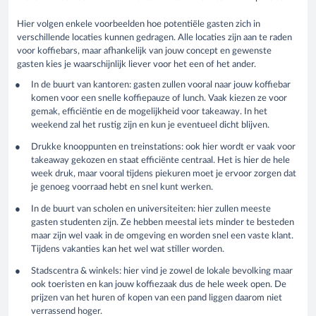
Hier volgen enkele voorbeelden hoe potentiële gasten zich in
verschillende locaties kunnen gedragen. Alle locaties zijn aan te raden
voor koffiebars, maar afhankelijk van jouw concept en gewenste
gasten kies je waarschijnlijk liever voor het een of het ander.
In de buurt van kantoren: gasten zullen vooral naar jouw koffiebar
komen voor een snelle koffiepauze of lunch. Vaak kiezen ze voor
gemak, efficiëntie en de mogelijkheid voor takeaway. In het
weekend zal het rustig zijn en kun je eventueel dicht blijven.
Drukke knooppunten en treinstations: ook hier wordt er vaak voor
takeaway gekozen en staat efficiënte centraal. Het is hier de hele
week druk, maar vooral tijdens piekuren moet je ervoor zorgen dat
je genoeg voorraad hebt en snel kunt werken.
In de buurt van scholen en universiteiten: hier zullen meeste
gasten studenten zijn. Ze hebben meestal iets minder te besteden
maar zijn wel vaak in de omgeving en worden snel een vaste klant.
Tijdens vakanties kan het wel wat stiller worden.
Stadscentra & winkels: hier vind je zowel de lokale bevolking maar
ook toeristen en kan jouw koffiezaak dus de hele week open. De
prijzen van het huren of kopen van een pand liggen daarom niet
verrassend hoger.