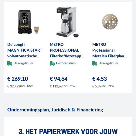
De'Longhi
METRO
METRO
MAGNIFICA START
PROFESSIONAL
Professional
volautomatische
Filterkoffiezetapparaat
Metalen Filterplaat
koffiemachine,
GCT2001, Roestvrij
GCMF1000,
Bezorgdatum
Bezorgdatum
Bezorgdatum
ECAM 220.22.GB
Staal, 21,5 x 41 x
Roestvrij staal, ⌀
52 cm, 1,9 L, 2000
108 mm, Zilver
€ 269,10
€ 94,64
€ 4,53
W, inclusief
Thermoskan, Zilver
incl. btw
incl. btw
incl. btw
€ 320,23
€ 112,62
€ 5,39
Ondernemingsplan, Juridisch & Financiering
3. HET PAPIERWERK VOOR JOUW