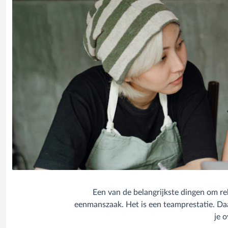
Een van de belangrijkste dingen om re
eenmanszaak. Het is een teamprestatie. Da
je o