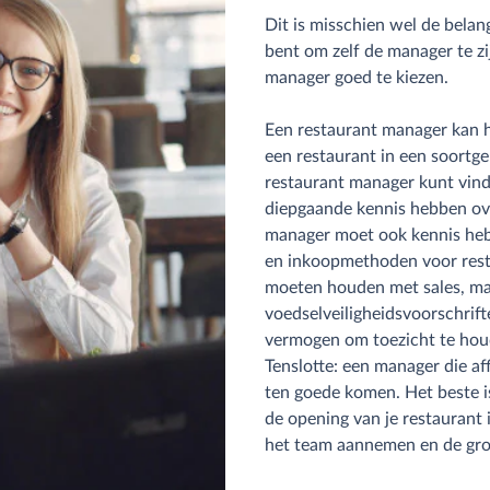
Dit is misschien wel de belangr
bent om zelf de manager te z
manager goed te kiezen.
Een restaurant manager kan h
een restaurant in een soortgeli
restaurant manager kunt vinde
diepgaande kennis hebben over
manager moet ook kennis heb
en inkoopmethoden voor restau
moeten houden met sales, mar
voedselveiligheidsvoorschrif
vermogen om toezicht te houde
Tenslotte: een manager die affi
ten goede komen. Het beste i
de opening van je restaurant 
het team aannemen en de gro