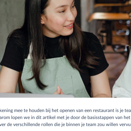
kening mee te houden bij het openen van een restaurant is je te
arom lopen we in dit artikel met je door de basisstappen van h
ver de verschillende rollen die je binnen je team zou willen vervu