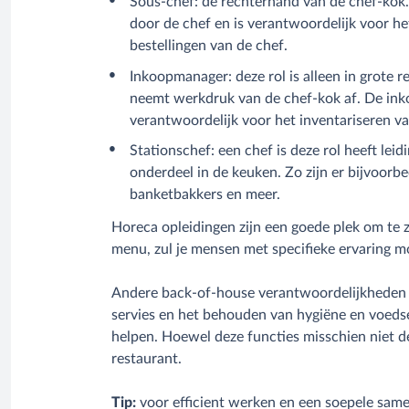
Sous-chef: de rechterhand van de chef-kok. 
door de chef en is verantwoordelijk voor he
bestellingen van de chef.
Inkoopmanager: deze rol is alleen in grote 
neemt werkdruk van de chef-kok af. De in
verantwoordelijk voor het inventariseren v
Stationschef: een chef is deze rol heeft lei
onderdeel in de keuken. Zo zijn er bijvoorbe
banketbakkers en meer.
Horeca opleidingen zijn een goede plek om te z
menu, zul je mensen met specifieke ervaring 
Andere back-of-house verantwoordelijkheden z
servies en het behouden van hygiëne en voedsel
helpen. Hoewel deze functies misschien niet de e
restaurant.
Tip:
voor efficient werken en een soepele sam