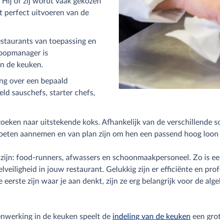
Hij of zij wordt vaak gekozen
t perfect uitvoeren van de
restaurants van toepassing en
koopmanager is
an de keuken.
ding over een bepaald
eld sauschefs, starter chefs,
oeken naar uitstekende koks. Afhankelijk van de verschillende s
moeten aannemen en van plan zijn om hen een passend hoog loon 
ijn: food-runners, afwassers en schoonmaakpersoneel. Zo is een
veiligheid in jouw restaurant. Gelukkig zijn er efficiënte en pr
erste zijn waar je aan denkt, zijn ze erg belangrijk voor de algeh
enwerking in de keuken speelt de
indeling van de keuken
een grot