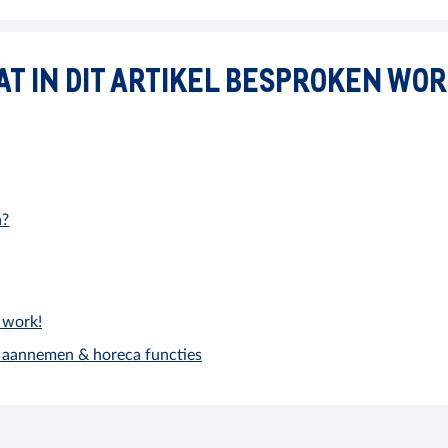
T IN DIT ARTIKEL BESPROKEN WO
a?
 work!
l aannemen & horeca functies