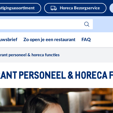
stigingsassortiment
Horeca Bezorgservice
uwsbrief
Zo open je een restaurant
FAQ
rant personeel & horeca functies
ANT PERSONEEL & HORECA 