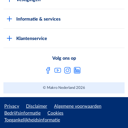
Werken bij Makro
Folders
Pers
Informatie & services
Assortiment & acties
Nieuws
Pas aanvragen
Eigen merken
Exploitatie buitenterreinen
Klantenservice
Vestiging zoeken
Makro Retail Media
Veelgestelde vragen
Horeca Bezorgservice
METRO AG
Volg ons op
Contactformulier
Digitale Services
© Makro Nederland 2026
Privacy
Disclaimer
Algemene voorwaarden
Bedrijfsinformatie
Cookies
Toegankelijkheidsinformatie