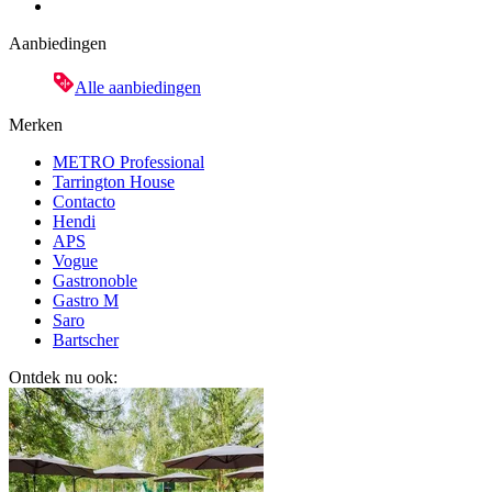
Aanbiedingen
Alle aanbiedingen
Merken
METRO Professional
Tarrington House
Contacto
Hendi
APS
Vogue
Gastronoble
Gastro M
Saro
Bartscher
Ontdek nu ook: