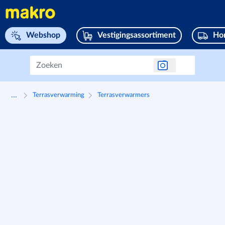
Navigeer naar home page
Webshop
Vestigingsassortiment
Hor
...
Terrasverwarming
Terrasverwarmers