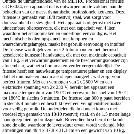
Ontdek de uitmuntendheid van de METRO Professional friteuse
GDF3024, een apparaat dat is ontworpen om te voldoen aan de
behoeften van de meest dynamische professionele keukens. Deze
friteuse is gemaakt van 18/8 roestvrij staal, wat zorgt voor
duurzaamheid en stevigheid. Het apparaat is uitgerust met twee
uitneembare oliereservoirs, elk met een capaciteit van 4 liter,
waardoor het schoonmaken en onderhoud eenvoudig is. Het
mechanische bedieningspaneel, met knoppen en
waarschuwingslampjes, maakt het gebruik eenvoudig en intuïtief.
De friteuse wordt geleverd met 2 frituurmanden met thermisch
geïsoleerde kunststof handvatten, elk met een maximale capaciteit
van 1 kg. Het verwarmingselement en de beschermingsrooster zijn
afneembaar, wat het schoonmaken verder vergemakkelijkt. De
friteuse heeft een nauwkeurige temperatuurregelaar en een display
dat het minimale en maximale oliepeil aangeeft, wat zorgt voor
perfect frituren. Met een vermogen van 2x 2500 W en een
elektrische spanning van 2x 230 V, bereikt het apparaat een
maximale temperatuur van 190°C en verwarmt het snel van 130°C
tot 180°C in slechts 3 minuten. De friteuse kan 800 g patat bereiden
in slechts 4 minuten en beschikt over een veiligheidsthermostaat
voor veilig gebruik. De onderdelen die in contact komen met
voedsel zijn gemaakt van 18/10 roestvrij staal, en de 1,5 meter lange
handgreep biedt gebruiksgemak. Bovendien beschermt de koude
zone de olie, waardoor de levensduur ervan wordt verlengd. Met
afmetingen van 49,4 x 37,8 x 31,3 cm en een gewicht van 10 kg,