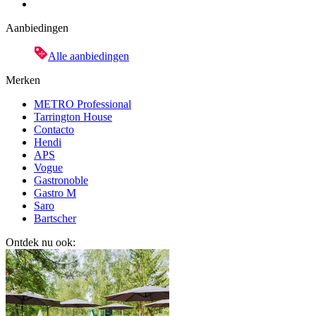
Aanbiedingen
Alle aanbiedingen
Merken
METRO Professional
Tarrington House
Contacto
Hendi
APS
Vogue
Gastronoble
Gastro M
Saro
Bartscher
Ontdek nu ook: