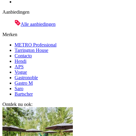
Aanbiedingen
Alle aanbiedingen
Merken
METRO Professional
Tarrington House
Contacto
Hendi
APS
Vogue
Gastronoble
Gastro M
Saro
Bartscher
Ontdek nu ook: