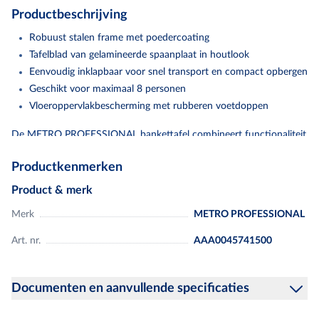
Productbeschrijving
Robuust stalen frame met poedercoating
Tafelblad van gelamineerde spaanplaat in houtlook
Eenvoudig inklapbaar voor snel transport en compact opbergen
Geschikt voor maximaal 8 personen
Vloeroppervlakbescherming met rubberen voetdoppen
De METRO PROFESSIONAL bankettafel combineert functionaliteit
met een aantrekkelijk design met houteffect. Uitgerust met een
Productkenmerken
zwart gepoedercoat stalen frame en een robuuste, gelamineerde
spaanplaat, maakt hij indruk met zijn duurzaamheid en stabiliteit.
Product & merk
Met zijn afmetingen van 184 x 76 x 74 cm (B x D x H) en een
Merk
METRO PROFESSIONAL
gewicht van 24,6 kg biedt de rechthoekige tafel genoeg ruimte voor
maximaal 8 personen. Dankzij de praktische vouwfunctie kan de
Art. nr.
AAA0045741500
tafel snel en zonder gereedschap worden gebruikt en
ruimtebesparend worden opgeborgen. Rubberen voetjes
Documenten en aanvullende specificaties
voorkomen krassen en vlekken op de vloer - ideaal voor gevoelige
oppervlakken. In evenementenhallen, openbare gebouwen,