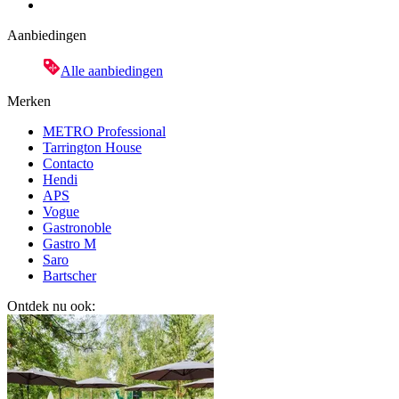
Aanbiedingen
Alle aanbiedingen
Merken
METRO Professional
Tarrington House
Contacto
Hendi
APS
Vogue
Gastronoble
Gastro M
Saro
Bartscher
Ontdek nu ook: