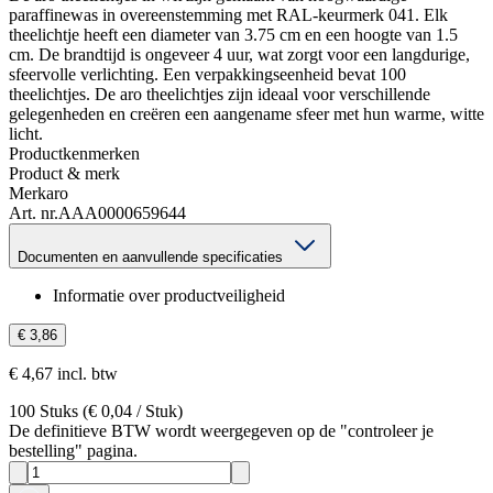
paraffinewas in overeenstemming met RAL-keurmerk 041. Elk
theelichtje heeft een diameter van 3.75 cm en een hoogte van 1.5
cm. De brandtijd is ongeveer 4 uur, wat zorgt voor een langdurige,
sfeervolle verlichting. Een verpakkingseenheid bevat 100
theelichtjes. De aro theelichtjes zijn ideaal voor verschillende
gelegenheden en creëren een aangename sfeer met hun warme, witte
licht.
Productkenmerken
Product & merk
Merk
aro
Art. nr.
AAA0000659644
Documenten en aanvullende specificaties
Informatie over productveiligheid
€ 3,86
€ 4,67 incl. btw
100
Stuks
(
€ 0,04
/
Stuk
)
De definitieve BTW wordt weergegeven op de "controleer je
bestelling" pagina.