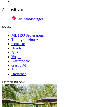
Aanbiedingen
Alle aanbiedingen
Merken
METRO Professional
Tarrington House
Contacto
Hendi
APS
Vogue
Gastronoble
Gastro M
Saro
Bartscher
Ontdek nu ook: