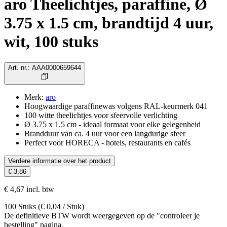
aro Theelichtjes, paraffine, Ø
3.75 x 1.5 cm, brandtijd 4 uur,
wit, 100 stuks
Art. nr.
:
AAA0000659644
Merk
:
aro
Hoogwaardige paraffinewas volgens RAL-keurmerk 041
100 witte theelichtjes voor sfeervolle verlichting
Ø 3.75 x 1.5 cm - ideaal formaat voor elke gelegenheid
Brandduur van ca. 4 uur voor een langdurige sfeer
Perfect voor HORECA - hotels, restaurants en cafés
Verdere informatie over het product
€ 3,86
€ 4,67 incl. btw
100
Stuks
(
€ 0,04
/
Stuk
)
De definitieve BTW wordt weergegeven op de "controleer je
bestelling" pagina.