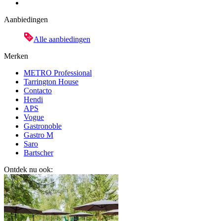
Aanbiedingen
Alle aanbiedingen
Merken
METRO Professional
Tarrington House
Contacto
Hendi
APS
Vogue
Gastronoble
Gastro M
Saro
Bartscher
Ontdek nu ook: