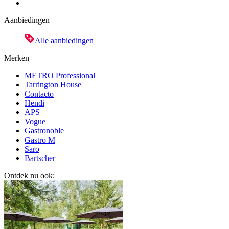
Aanbiedingen
Alle aanbiedingen
Merken
METRO Professional
Tarrington House
Contacto
Hendi
APS
Vogue
Gastronoble
Gastro M
Saro
Bartscher
Ontdek nu ook: