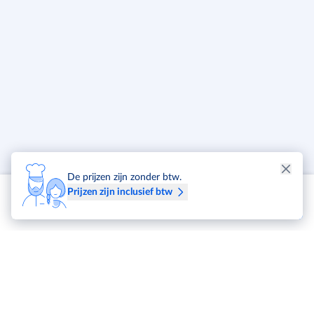
Zonder waterontharder
Tankinhoud: 12 L
Boilervolume: 3.5 L
Spoeltemperatuur: 55°C
Naspoeltemperatuur: 85°C
Korfafmetingen: 40 x 40 cm
Waterverbruik: 2.4 L per cyclus
Waterhardheid toevoer: 7–12 °f
Waterdruk toevoer: 200–400 kPa
Enkelwandige behuizing
De prijzen zijn zonder btw.
Tussenruimte: 270 mm
Prijzen zijn inclusief btw
Maximale omgevingstemperatuur: 40°C
GS-certificering
Voedingskabel: H07RN-F
Naspoelarmen van PP
1 wasarm van roestvrij staal
Inclusief in de levering:
1x universele afwaskorf