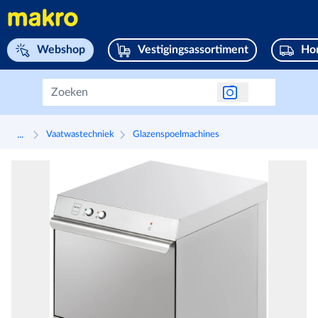
Navigeer naar home page
Webshop
Vestigingsassortiment
Hor
...
Vaatwastechniek
Glazenspoelmachines