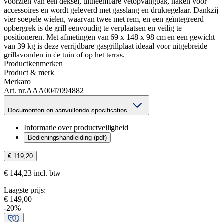
voorzien van een deksel, uitneembare vetopvangbak, haken voor
accessoires en wordt geleverd met gasslang en drukregelaar. Dankzij
vier soepele wielen, waarvan twee met rem, en een geïntegreerd
opbergrek is de grill eenvoudig te verplaatsen en veilig te
positioneren. Met afmetingen van 69 x 148 x 98 cm en een gewicht
van 39 kg is deze verrijdbare gasgrillplaat ideaal voor uitgebreide
grillavonden in de tuin of op het terras.
Productkenmerken
Product & merk
Merk
aro
Art. nr.
AAA0047094882
Documenten en aanvullende specificaties
Informatie over productveiligheid
Bedieningshandleiding (pdf)
€ 119,20
€ 144,23 incl. btw
Laagste prijs
:
€ 149,00
-
20
%