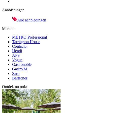
Aanbiedingen
Alle aanbiedingen
Merken
METRO Professional
Tarrington House
Contacto
Hendi
APS
Vogue
Gastronoble
Gastro M
Saro
Bartscher
Ontdek nu ook: