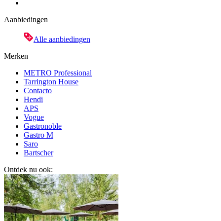
Aanbiedingen
Alle aanbiedingen
Merken
METRO Professional
Tarrington House
Contacto
Hendi
APS
Vogue
Gastronoble
Gastro M
Saro
Bartscher
Ontdek nu ook: