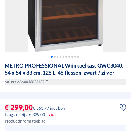
METRO PROFESSIONAL Wijnkoelkast GWC3040,
54 x 54 x 83 cm, 128 L, 48 flessen, zwart / zilver
Art. nr.
:
AAA0046023187
€ 299,00
€ 361,79 incl. btw
Laagste prijs
:
€ 329,00
-
9
%
Productinformatieblad