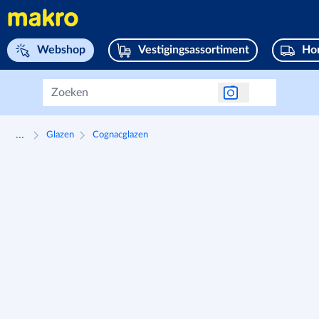
Navigeer naar home page
Webshop
Vestigingsassortiment
Hor
...
Glazen
Cognacglazen