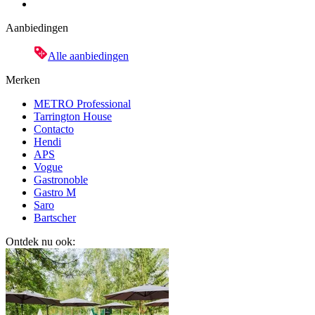
Aanbiedingen
Alle aanbiedingen
Merken
METRO Professional
Tarrington House
Contacto
Hendi
APS
Vogue
Gastronoble
Gastro M
Saro
Bartscher
Ontdek nu ook: