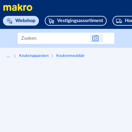
Navigeer naar home page
Webshop
Vestigingsassortiment
Hor
...
Keukenapparaten
Keukenmeubilair