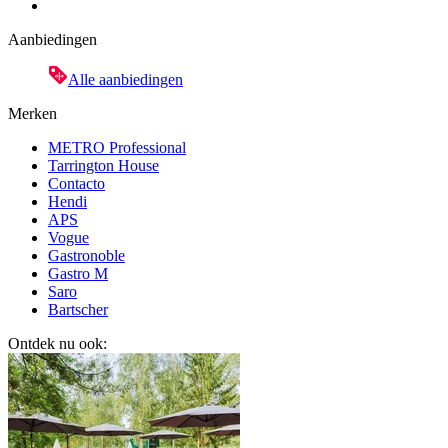
Aanbiedingen
Alle aanbiedingen
Merken
METRO Professional
Tarrington House
Contacto
Hendi
APS
Vogue
Gastronoble
Gastro M
Saro
Bartscher
Ontdek nu ook: