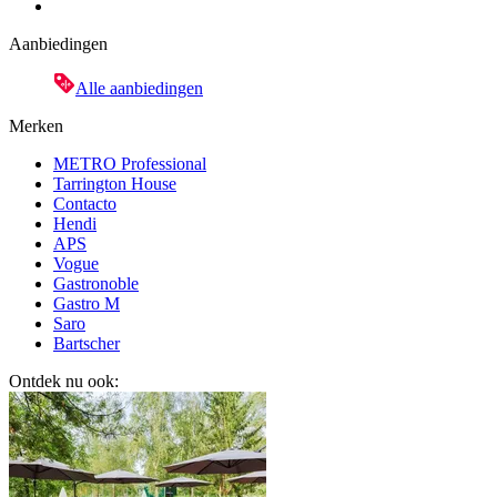
Aanbiedingen
Alle aanbiedingen
Merken
METRO Professional
Tarrington House
Contacto
Hendi
APS
Vogue
Gastronoble
Gastro M
Saro
Bartscher
Ontdek nu ook: