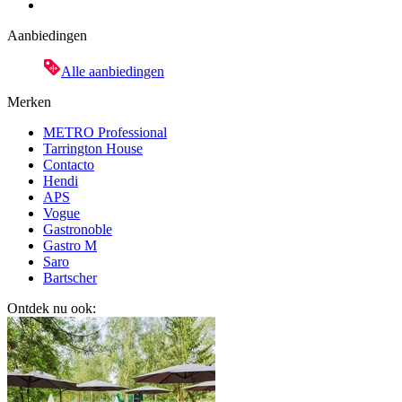
Aanbiedingen
Alle aanbiedingen
Merken
METRO Professional
Tarrington House
Contacto
Hendi
APS
Vogue
Gastronoble
Gastro M
Saro
Bartscher
Ontdek nu ook: