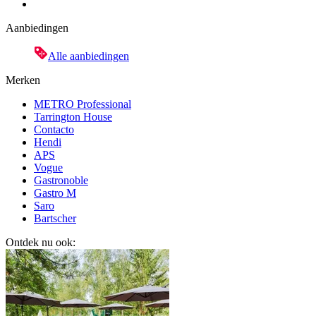
Aanbiedingen
Alle aanbiedingen
Merken
METRO Professional
Tarrington House
Contacto
Hendi
APS
Vogue
Gastronoble
Gastro M
Saro
Bartscher
Ontdek nu ook: