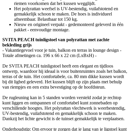
riemen voorkomen dat het kussen wegglijdt.
Het polyrattan weefsel is UV-bestendig, vuilafstotend en
gemakkelijk schoon te maken. De hoes is individueel
afneembaar. Belastbaar tot 150 kg.
Nieuw en origineel verpakt - gedemonteerd geleverd in één
pakket - eenvoudige montage.
SVITA PEACH tuinligstoel van polyrattan met zachte
bekleding grijs
- Vakantiegevoel voor je tuin, balkon en terras in lounge design -
Totale afmetingen ca. 196 x 66 x 22 cm (LxBxH) -
De SVITA PEACH tuinligstoel heeft een elegant en tijdloos
ontwerp, waardoor hij ideaal is voor buitenruimtes zoals het balkon,
terras of de tuin. Het comfortabele, ca. 80 mm dikke kussen wordt
bij dit ligbed geleverd. Het kussen blijft op zijn plaats met behulp
van riempjes en een extra bevestiging op de hoofdsteun.
De rugleuning kan in 5 standen worden versteld zodat je rechtop
kunt liggen en ontspannen of comfortabel kunt zonnebaden op
verschillende hoogtes. Het polyrattan vlechtwerk is weerbestendig,
UV-bestendig, vuilafstotend en gemakkelijk schoon te maken.
Dankzij het lichte gewicht is de tuinset gemakkelijk te verplaatsen.
Onderhoudstip: Om ervoor te zorgen dat je lang van je ligstoel kunt