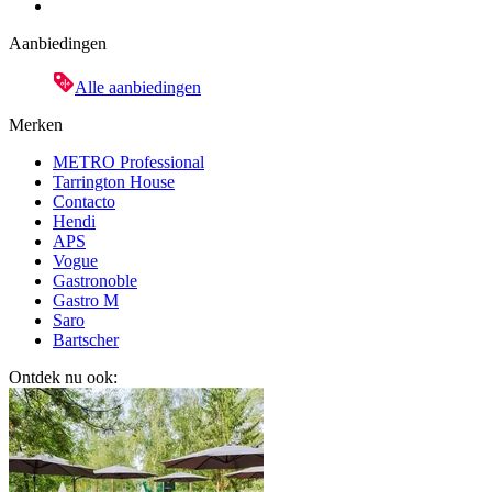
Aanbiedingen
Alle aanbiedingen
Merken
METRO Professional
Tarrington House
Contacto
Hendi
APS
Vogue
Gastronoble
Gastro M
Saro
Bartscher
Ontdek nu ook: