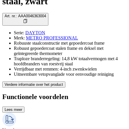
staal, zwart
Art. nr.
:
AAA0046363004
Serie
:
DAYTON
Merk
:
METRO PROFESSIONAL
Robuuste staalconstructie met gepoedercoat frame
Robuust gepoedercoat stalen frame en deksel met
geïntegreerde thermometer
Traploze branderregeling: 14,8 kW totaalvermogen met 4
hoofdbranders van roestvrij staal
Verrijdbaar met remmen: 4-inch zwenkwielen
Uitneembare vetopvanglade voor eenvoudige reiniging
Verdere informatie over het product
Functionele voordelen
Lees meer