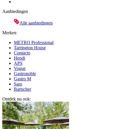
Aanbiedingen
Alle aanbiedingen
Merken
METRO Professional
Tarrington House
Contacto
Hendi
APS
Vogue
Gastronoble
Gastro M
Saro
Bartscher
Ontdek nu ook: