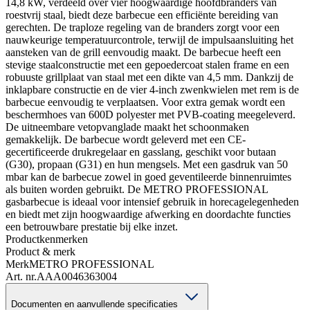
14,8 kW, verdeeld over vier hoogwaardige hoofdbranders van
roestvrij staal, biedt deze barbecue een efficiënte bereiding van
gerechten. De traploze regeling van de branders zorgt voor een
nauwkeurige temperatuurcontrole, terwijl de impulsaansluiting het
aansteken van de grill eenvoudig maakt. De barbecue heeft een
stevige staalconstructie met een gepoedercoat stalen frame en een
robuuste grillplaat van staal met een dikte van 4,5 mm. Dankzij de
inklapbare constructie en de vier 4-inch zwenkwielen met rem is de
barbecue eenvoudig te verplaatsen. Voor extra gemak wordt een
beschermhoes van 600D polyester met PVB-coating meegeleverd.
De uitneembare vetopvanglade maakt het schoonmaken
gemakkelijk. De barbecue wordt geleverd met een CE-
gecertificeerde drukregelaar en gasslang, geschikt voor butaan
(G30), propaan (G31) en hun mengsels. Met een gasdruk van 50
mbar kan de barbecue zowel in goed geventileerde binnenruimtes
als buiten worden gebruikt. De METRO PROFESSIONAL
gasbarbecue is ideaal voor intensief gebruik in horecagelegenheden
en biedt met zijn hoogwaardige afwerking en doordachte functies
een betrouwbare prestatie bij elke inzet.
Productkenmerken
Product & merk
Merk
METRO PROFESSIONAL
Art. nr.
AAA0046363004
Documenten en aanvullende specificaties