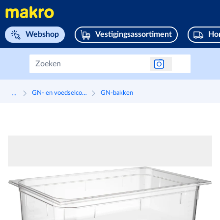
Navigeer naar home page
Webshop
Vestigingsassortiment
Hor
...
GN- en voedselcontainers
GN-bakken