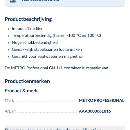
Productbeschrijving
Inhoud: 19,5 liter
Temperatuurbestendig (tussen -100 °C en 100 °C)
Hoge schokbestendigheid
Gemakkelijk stapelbaar en los te maken
Geschikt voor vaatwasser en magnetron
De METRO Professional GN 1/1 container is gemaakt van
polycarbonaat en heeft een inhoud van 19,5 liter. De container is
Productkenmerken
150 mm hoog, stapelbaar voor handige opslag, vaatwasmachine-
en magnetronbestendig, en kan temperaturen tussen -100 °C en
Product & merk
100 °C verdragen. Deksel apart verkrijgbaar.
Merk
METRO PROFESSIONAL
Art. nr.
AAA0000061816