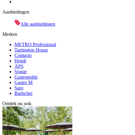
Aanbiedingen
Alle aanbiedingen
Merken
METRO Professional
Tarrington House
Contacto
Hendi
APS
Vogue
Gastronoble
Gastro M
Saro
Bartscher
Ontdek nu ook: