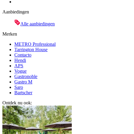
Aanbiedingen
Alle aanbiedingen
Merken
METRO Professional
Tarrington House
Contacto
Hendi
APS
Vogue
Gastronoble
Gastro M
Saro
Bartscher
Ontdek nu ook: