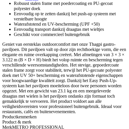
Robuust stalen frame met poedercoating en PU-gecoat
polyester doek
Eenvoudig op te zetten dankzij het push-up systeem met
verstelbare hoogte
Waterafstotend en UV-bescherming (UPF +50)
Eenvoudig transport dankzij draagtas met wieltjes
Geschikt voor commercieel buitengebruik
Geniet van eersteklas outdoorcomfort met onze Thagpi gastro-
paviljoen. Dit paviljoen valt op door zijn rechthoekige vorm, die een
elegante en ruime overkapping creëert. Met afmetingen van 3 × 3 ×
3.122 m (B × D × H) biedt het volop ruimte en bescherming tegen
verschillende weersomstandigheden. Het stevige, gepoedercoate
stalen frame zorgt voor stabiliteit, terwijl het PU-gecoate polyester
doek met UV 50+ bescherming en waterafstotende eigenschappen
voor hoogwaardige kwaliteit zorgt. Dankzij het Easy Push-Up-
systeem kan het paviljoen moeiteloos door twee personen worden
opgezet. Met een gewicht van 23.1 kg en een meegeleverde
draagtas met wielen is het paviljoen ondanks zijn formaat toch
gemakkelijk te vervoeren. Het product voldoet aan alle
veiligheidsvereisten voor professioneel buitengebruik. Ideaal voor
restaurants, cafés en buitenevenementen.
Productkenmerken
Product & merk
Merk
METRO PROFESSIONAL