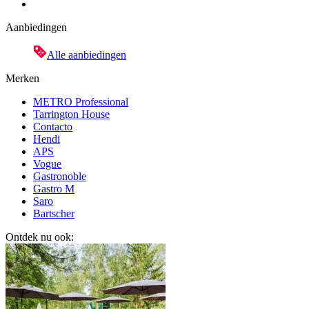
Aanbiedingen
Alle aanbiedingen
Merken
METRO Professional
Tarrington House
Contacto
Hendi
APS
Vogue
Gastronoble
Gastro M
Saro
Bartscher
Ontdek nu ook: