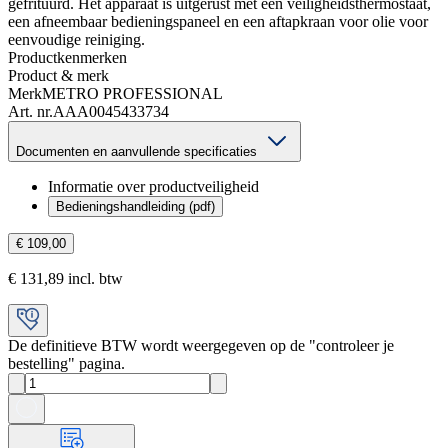
gefrituurd. Het apparaat is uitgerust met een veiligheidsthermostaat,
een afneembaar bedieningspaneel en een aftapkraan voor olie voor
eenvoudige reiniging.
Productkenmerken
Product & merk
Merk
METRO PROFESSIONAL
Art. nr.
AAA0045433734
Documenten en aanvullende specificaties
Informatie over productveiligheid
Bedieningshandleiding (pdf)
€ 109,00
€ 131,89 incl. btw
De definitieve BTW wordt weergegeven op de "controleer je
bestelling" pagina.