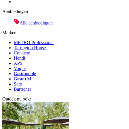
Aanbiedingen
Alle aanbiedingen
Merken
METRO Professional
Tarrington House
Contacto
Hendi
APS
Vogue
Gastronoble
Gastro M
Saro
Bartscher
Ontdek nu ook: