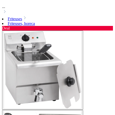
...
Friteuses
Friteuses, horeca
Deal