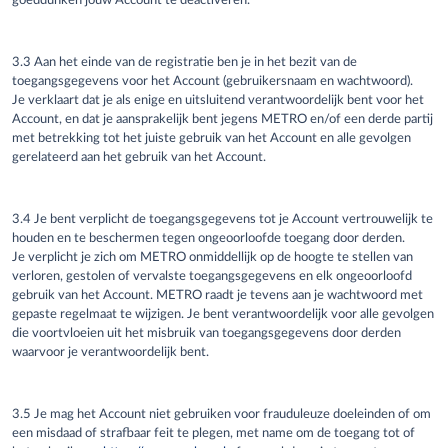
goeddunken
jouw
Account te deactiveren.
3.3 Aan het einde van de registratie
ben je
in het bezit van de
toegangsgegevens voor het Account (gebruikersnaam en wachtwoord).
Je
verklaart dat
je
als enige en uitsluitend verantwoordelijk bent voor het
Account, en dat
je
aansprakelijk bent jegens METRO en/of een derde partij
met betrekking tot het juiste gebruik van het Account en alle gevolgen
gerelateerd aan het gebruik van het Account.
3.4
Je
bent verplicht de toegangsgegevens tot j
e
Account vertrouwelijk te
houden en te beschermen tegen ongeoorloofde toegang door derden.
J
e
verplicht j
e
zich om METRO onmiddellijk op de hoogte te stellen van
verloren, gestolen of vervalste toegangsgegevens en elk ongeoorloofd
gebruik van het Account. METRO raadt j
e
tevens aan j
e
wachtwoord met
gepaste regelmaat te wijzigen. Je bent verantwoordelijk voor alle gevolgen
die voortvloeien uit het misbruik van toegangsgegevens door derden
waarvoor j
e
verantwoordelijk bent.
3.5 Je mag het Account niet gebruiken voor frauduleuze doeleinden of om
een misdaad of strafbaar feit te plegen, met name om de toegang tot of