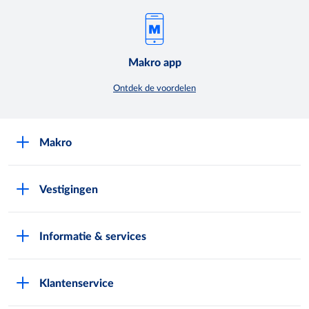
Makro app
Ontdek de voordelen
Makro
Over Makro
Vestigingen
Werken bij Makro
Folders
Pers
Informatie & services
Assortiment & acties
Nieuws
Pas aanvragen
Eigen merken
Exploitatie buitenterreinen
Klantenservice
Vestiging zoeken
Makro Retail Media