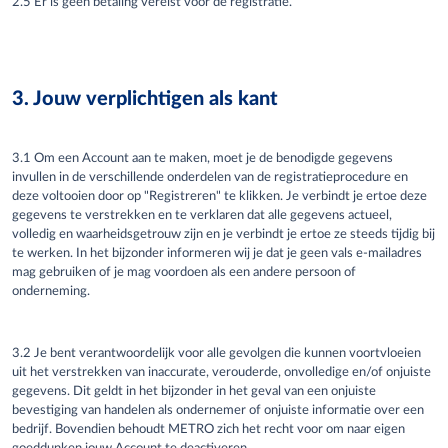
2.5 Er is geen betaling vereist voor de registratie.
3. Jouw verplichtigen als kant
3.1 Om een Account aan te maken, moet je de benodigde gegevens
invullen in de verschillende onderdelen van de registratieprocedure
en
deze
voltooien door op "Registreren" te klikken. Je verbindt
je
ertoe deze
gegevens te verstrekken en te verklaren dat alle gegevens actueel,
volledig en waarheidsgetrouw zijn en
je
verbindt
je
ertoe ze steeds tijdig bij
te werken. In het bijzonder informeren wij
je
dat
je
geen vals e-mailadres
mag gebruiken of
je
mag voordoen als een andere persoon of
onderneming.
3.2 Je bent verantwoordelijk voor alle gevolgen die kunnen voortvloeien
uit het verstrekken van
inaccurate
, verouderde, onvolledige en/of onjuiste
gegevens. Dit geldt in het bijzonder in het geval van een onjuiste
bevestiging van handelen als ondernemer of onjuiste informatie over een
bedrijf. Bovendien behoudt METRO zich het recht voor om naar eigen