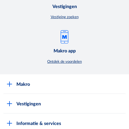
Vestigingen
Vestiging zoeken
Makro app
Ontdek de voordelen
Makro
Over Makro
Vestigingen
Werken bij Makro
Folders
Pers
Informatie & services
Assortiment & acties