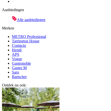
Aanbiedingen
Alle aanbiedingen
Merken
METRO Professional
Tarrington House
Contacto
Hendi
APS
Vogue
Gastronoble
Gastro M
Saro
Bartscher
Ontdek nu ook: