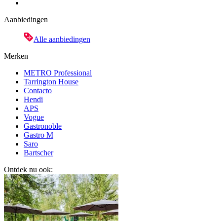
Aanbiedingen
Alle aanbiedingen
Merken
METRO Professional
Tarrington House
Contacto
Hendi
APS
Vogue
Gastronoble
Gastro M
Saro
Bartscher
Ontdek nu ook: