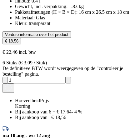
Inhoud
:
0.4
l
Gewicht, incl. verpakking
:
1.83
kg
Pakketafmetingen (H × B × D)
:
16 cm x 26.5 cm x 18 cm
Materiaal
:
Glas
Kleur
:
transparant
Verdere informatie over het product
€ 18,56
€ 22,46 incl. btw
6
Stuks
(
€ 3,09
/
Stuk
)
De definitieve BTW wordt weergegeven op de "controleer je
bestelling" pagina.
Hoeveelheid
Prijs
Korting
Bij aankoop van 6
+
€ 17,64
-
4
%
Bij aankoop van 1
€ 18,56
ma 10 aug - wo 12 aug