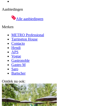
Aanbiedingen
Alle aanbiedingen
Merken
METRO Professional
Tarrington House
Contacto
Hendi
APS
Vogue
Gastronoble
Gastro M
Saro
Bartscher
Ontdek nu ook: