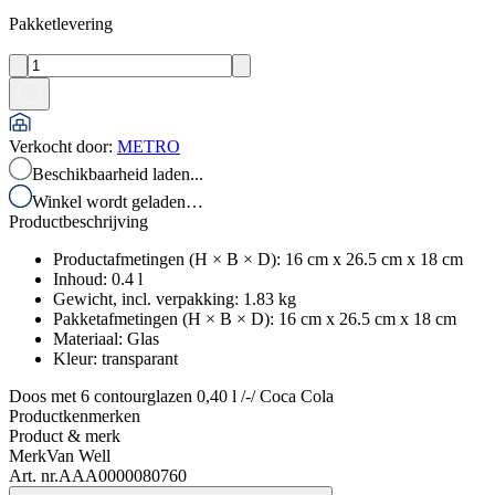
Pakketlevering
Verkocht door
:
METRO
Beschikbaarheid laden...
Winkel wordt geladen…
Productbeschrijving
Productafmetingen (H × B × D)
:
16 cm x 26.5 cm x 18 cm
Inhoud
:
0.4
l
Gewicht, incl. verpakking
:
1.83
kg
Pakketafmetingen (H × B × D)
:
16 cm x 26.5 cm x 18 cm
Materiaal
:
Glas
Kleur
:
transparant
Doos met 6 contourglazen 0,40 l /-/ Coca Cola
Productkenmerken
Product & merk
Merk
Van Well
Art. nr.
AAA0000080760