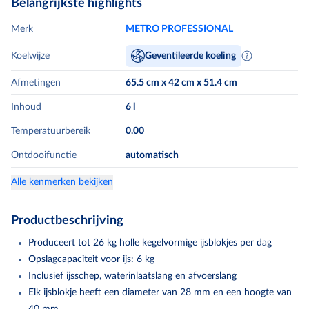
Belangrijkste highlights
Merk
METRO PROFESSIONAL
Koelwijze
Geventileerde koeling
Afmetingen
65.5 cm x 42 cm x 51.4 cm
Inhoud
6
l
Temperatuurbereik
0.00
Ontdooifunctie
automatisch
Alle kenmerken bekijken
Productbeschrijving
Produceert tot 26 kg holle kegelvormige ijsblokjes per dag
Opslagcapaciteit voor ijs: 6 kg
Inclusief ijsschep, waterinlaatslang en afvoerslang
Elk ijsblokje heeft een diameter van 28 mm en een hoogte van