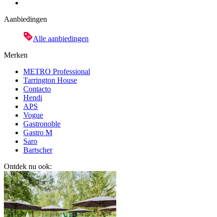
Aanbiedingen
Alle aanbiedingen
Merken
METRO Professional
Tarrington House
Contacto
Hendi
APS
Vogue
Gastronoble
Gastro M
Saro
Bartscher
Ontdek nu ook: