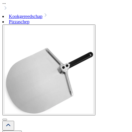
...
Kookgereedschap
Pizzaschep