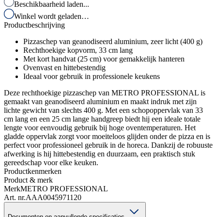
Beschikbaarheid laden...
Winkel wordt geladen…
Productbeschrijving
Pizzaschep van geanodiseerd aluminium, zeer licht (400 g)
Rechthoekige kopvorm, 33 cm lang
Met kort handvat (25 cm) voor gemakkelijk hanteren
Ovenvast en hittebestendig
Ideaal voor gebruik in professionele keukens
Deze rechthoekige pizzaschep van METRO PROFESSIONAL is
gemaakt van geanodiseerd aluminium en maakt indruk met zijn
lichte gewicht van slechts 400 g. Met een schopoppervlak van 33
cm lang en een 25 cm lange handgreep biedt hij een ideale totale
lengte voor eenvoudig gebruik bij hoge oventemperaturen. Het
gladde oppervlak zorgt voor moeiteloos glijden onder de pizza en is
perfect voor professioneel gebruik in de horeca. Dankzij de robuuste
afwerking is hij hittebestendig en duurzaam, een praktisch stuk
gereedschap voor elke keuken.
Productkenmerken
Product & merk
Merk
METRO PROFESSIONAL
Art. nr.
AAA0045971120
Documenten en aanvullende specificaties