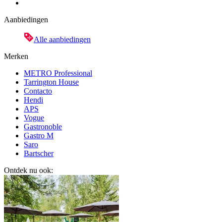
Aanbiedingen
Alle aanbiedingen
Merken
METRO Professional
Tarrington House
Contacto
Hendi
APS
Vogue
Gastronoble
Gastro M
Saro
Bartscher
Ontdek nu ook: