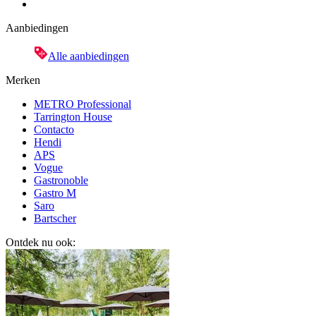
Aanbiedingen
Alle aanbiedingen
Merken
METRO Professional
Tarrington House
Contacto
Hendi
APS
Vogue
Gastronoble
Gastro M
Saro
Bartscher
Ontdek nu ook: