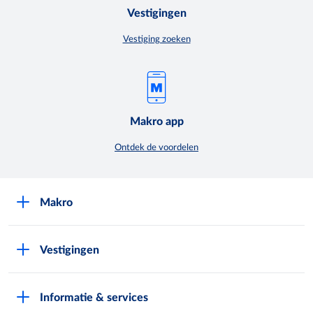
Vestigingen
Vestiging zoeken
Makro app
Ontdek de voordelen
Makro
Over Makro
Vestigingen
Werken bij Makro
Folders
Pers
Informatie & services
Assortiment & acties
Nieuws