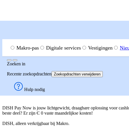
Menu
Zoeken in
Makro-pas
Digitale services
Vestigingen
Nie
Zoeken
Zoeken
in
Digitale services
DISH
DISH Pay Now
Recente zoekopdrachten
Zoekopdrachten verwijderen
DISH PAY NOW - betaalt 
Hulp nodig
DISH Pay Now is jouw lichtgewicht, draagbare oplossing voor cashloz
beste deel? Er zijn Є 0 vaste maandelijkse kosten!
DISH, alleen verkrijgbaar bij Makro.