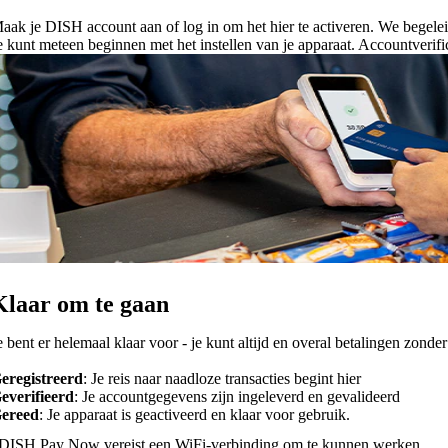
aak je DISH account aan of log in om het hier te activeren. We begeleiden
e kunt meteen beginnen met het instellen van je apparaat. Accountverifi
Klaar om te gaan
e bent er helemaal klaar voor - je kunt altijd en overal betalingen zonde
eregistreerd
: Je reis naar naadloze transacties begint hier
everifieerd
: Je accountgegevens zijn ingeleverd en gevalideerd
ereed
: Je apparaat is geactiveerd en klaar voor gebruik.
DISH Pay Now vereist een WiFi-verbinding om te kunnen werken.