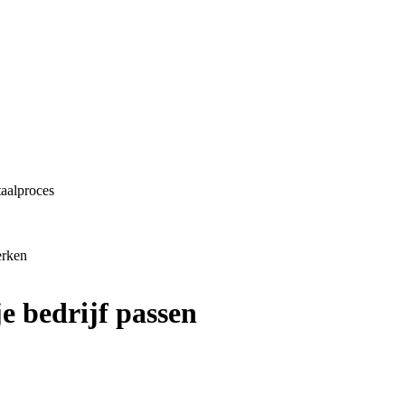
taalproces
erken
je bedrijf passen