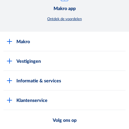
Makro app
Ontdek de voordelen
Makro
Over Makro
Vestigingen
Werken bij Makro
Folders
Pers
Informatie & services
Assortiment & acties
Nieuws
Pas aanvragen
Eigen merken
Exploitatie buitenterreinen
Klantenservice
Vestiging zoeken
Makro Retail Media
Veelgestelde vragen
Horeca Bezorgservice
METRO AG
Volg ons op
Contactformulier
Digitale Services