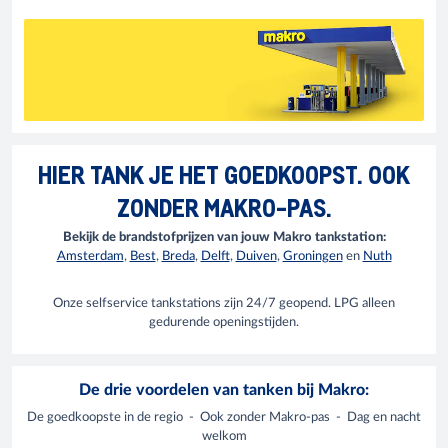
HIER TANK JE HET GOEDKOOPST. OOK
ZONDER MAKRO-PAS.
Bekijk de brandstofprijzen van jouw Makro tankstation:
Amsterdam
,
Best
,
Breda
,
Delft
,
Duiven
,
Groningen
en
Nuth
Onze selfservice tankstations zijn 24/7 geopend. LPG alleen
gedurende openingstijden.
De drie voordelen van tanken bij Makro:
De goedkoopste in de regio - Ook zonder Makro-pas - Dag en nacht
welkom