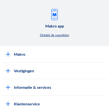
Makro app
Ontdek de voordelen
Makro
Over Makro
Vestigingen
Werken bij Makro
Folders
Pers
Informatie & services
Assortiment & acties
Nieuws
Pas aanvragen
Eigen merken
Exploitatie buitenterreinen
Klantenservice
Vestiging zoeken