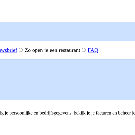
uwsbrief
Zo open je een restaurant
FAQ
jnMakro account
dig je persoonlijke en bedrijfsgegevens, bekijk je je facturen en behe