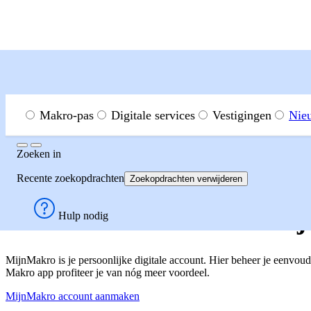
Menu
Zoeken in
Makro-pas
Digitale services
Vestigingen
Nie
Zoeken
Zoeken
in
Digitale services
MijnMakro
Recente zoekopdrachten
Zoekopdrachten verwijderen
De voordelen van het Mi
Hulp nodig
MijnMakro is je persoonlijke digitale account. Hier beheer je eenvou
Makro app profiteer je van nóg meer voordeel.
MijnMakro account aanmaken