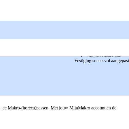
Makro Amsterdam
Vestiging succesvol aangepast
er je jee Makro-(horeca)passen. Met jouw MijnMakro account en de