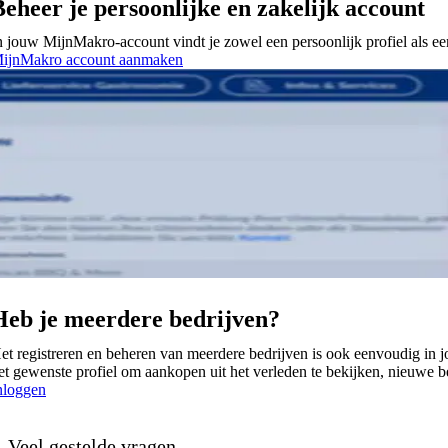
Beheer je persoonlijke en zakelijk account
n jouw MijnMakro-account vindt je zowel een persoonlijk profiel als een
ijnMakro account aanmaken
Heb je meerdere bedrijven?
et registreren en beheren van meerdere bedrijven is ook eenvoudig in 
et gewenste profiel om aankopen uit het verleden te bekijken, nieuwe bes
nloggen
Veel gestelde vragen