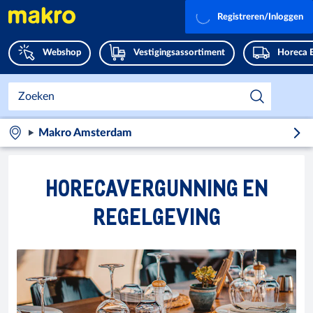
Registreren/Inloggen
Webshop
Vestigingsassortiment
Horeca 
Makro Amsterdam
HORECAVERGUNNING EN
REGELGEVING