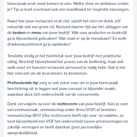
horecazaak eruit moet komen te zien. Welke sfeer en ambiance creëer
je? Tip: je kunt eventueel ook een moodboard ter inspiratie toevoegen.
Naast hoe jouw restaurant eruit ziet, speelt het eten en drank zelf
natuurlijk ook een grote rol. Besteed daarom tijd aan het uitleggen van
de
keuken
en
menu
van jouw bedrijf. Wat voor producten en kookstijl
ga je bijvoorbeeld gebruiken? Wat staat er op de menukaart? En welk
drankenassortiment ga je aanbieden?
Tenslotte eindig je het hoofdstuk over jouw bedrijf met praktische
uitleg. Beschrijf bijvoorbeeld het proces van de bediening, maar ook
welk soort en hoeveel restaurant personeel je nodig hebt. Ook is het
hier relevant om de leveranciers te benoemen.
Professionele tip:
zorg er ook zeker voor om in jouw horecazaak
beschrijving uit te leggen wat jouw concept zo bijzonder maakt,
waardoor deze zich onderscheidt van de concurrentie.
Denk vervolgens na over de
rechtsvorm
van jouw bedrijf. Kies je voor
een eenmanszaak, vennootschap onder firma (VOF) of besloten
vennootschap (BV)? Elke rechtsvorm heeft zijn voor- en nadelen, zo
kent bijvoorbeeld een VOF het onderscheid tussen privévermogen en
zakelijk vermogen en heeft daardoor geen persoonlijke
aansprakelijkheid.