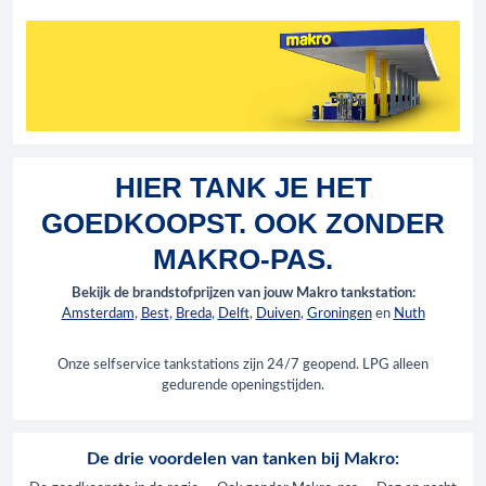
HIER TANK JE HET
GOEDKOOPST. OOK ZONDER
MAKRO-PAS.
Bekijk de brandstofprijzen van jouw Makro tankstation:
Amsterdam
,
Best
,
Breda
,
Delft
,
Duiven
,
Groningen
en
Nuth
Onze selfservice tankstations zijn 24/7 geopend. LPG alleen
gedurende openingstijden.
De drie voordelen van tanken bij Makro: