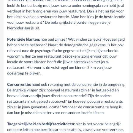
Je wilt een restaurant, cafe of andere horeca-onderneming beginnen,
leuk! Je bent al bezig met jouw horeca ondernemingsplan en hebt je al
verdiept in het financieren van jouw restaurant. Dan is het nu tijd voor
het kiezen van een restaurant locatie. Maar hoe kies je de beste locatie
voor jouw restaurant? De belangrijkste 5 punten leggen we je
hieronder aan je uit.
Potentiële klanten:
hoe oud zijn ze? Wat vinden ze leuk? Hoeveel geld
hebben ze te besteden? Naast de demografische gegevens, is het ook
relevant naar de psychografische gegevens te kijken, bijvoorbeeld:
waarom willen ze een restaurant bezoeken? Zorg ervoor dat jouw
locatie de soort klanten heeft die jij wilt aantrekken met jouw
restaurant. Hiervoor is de vuistregel om binnen 3 km van jouw
doelgroep te blijven.
Concurrentie:
houd ook rekening met de concurrentie in de omgeving.
Belangrijke vragen zijn: hoeveel restaurants zijn er in het gebied en
hoeveel daarvan zijn jouw directe concurrentie? Zijn de andere
restaurants in dit gebied succesvol? En hoeveel populaire restaurants
zijn er in jouw gewenste locatie? Wanneer de concurrentie te hoog is,
dan kun je misschien beter voor een andere locatie kiezen.
Toegankelijkheid en bedrijfsactiviteiten:
hier is het vooral belangrijk
om op te letten hoe bereikbaar een locatie is, zowel voor voetverkeer,