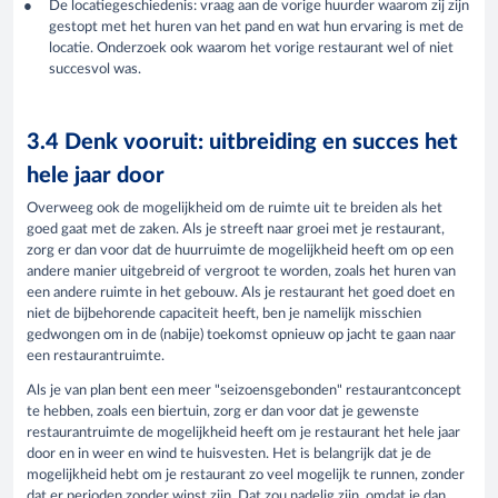
De locatiegeschiedenis: vraag aan de vorige huurder waarom zij zijn
gestopt met het huren van het pand en wat hun ervaring is met de
locatie. Onderzoek ook waarom het vorige restaurant wel of niet
succesvol was.
3.4 Denk vooruit: uitbreiding en succes het
hele jaar door
Overweeg ook de mogelijkheid om de ruimte uit te breiden als het
goed gaat met de zaken. Als je streeft naar groei met je restaurant,
zorg er dan voor dat de huurruimte de mogelijkheid heeft om op een
andere manier uitgebreid of vergroot te worden, zoals het huren van
een andere ruimte in het gebouw. Als je restaurant het goed doet en
niet de bijbehorende capaciteit heeft, ben je namelijk misschien
gedwongen om in de (nabije) toekomst opnieuw op jacht te gaan naar
een restaurantruimte.
Als je van plan bent een meer "seizoensgebonden" restaurantconcept
te hebben, zoals een biertuin, zorg er dan voor dat je gewenste
restaurantruimte de mogelijkheid heeft om je restaurant het hele jaar
door en in weer en wind te huisvesten. Het is belangrijk dat je de
mogelijkheid hebt om je restaurant zo veel mogelijk te runnen, zonder
dat er perioden zonder winst zijn. Dat zou nadelig zijn, omdat je dan