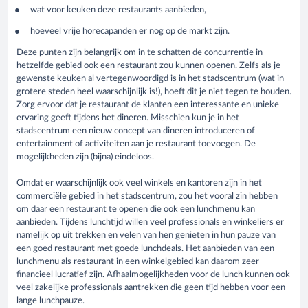
wat voor keuken deze restaurants aanbieden,
hoeveel vrije horecapanden er nog op de markt zijn.
Deze punten zijn belangrijk om in te schatten de concurrentie in
hetzelfde gebied ook een restaurant zou kunnen openen. Zelfs als je
gewenste keuken al vertegenwoordigd is in het stadscentrum (wat in
grotere steden heel waarschijnlijk is!), hoeft dit je niet tegen te houden.
Zorg ervoor dat je restaurant de klanten een interessante en unieke
ervaring geeft tijdens het dineren. Misschien kun je in het
stadscentrum een nieuw concept van dineren introduceren of
entertainment of activiteiten aan je restaurant toevoegen. De
mogelijkheden zijn (bijna) eindeloos.
Omdat er waarschijnlijk ook veel winkels en kantoren zijn in het
commerciële gebied in het stadscentrum, zou het vooral zin hebben
om daar een restaurant te openen die ook een lunchmenu kan
aanbieden. Tijdens lunchtijd willen veel professionals en winkeliers er
namelijk op uit trekken en velen van hen genieten in hun pauze van
een goed restaurant met goede lunchdeals. Het aanbieden van een
lunchmenu als restaurant in een winkelgebied kan daarom zeer
financieel lucratief zijn. Afhaalmogelijkheden voor de lunch kunnen ook
veel zakelijke professionals aantrekken die geen tijd hebben voor een
lange lunchpauze.