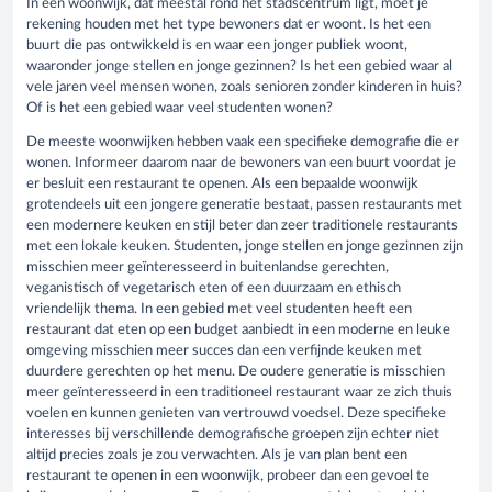
In een woonwijk, dat meestal rond het stadscentrum ligt, moet je
rekening houden met het type bewoners dat er woont. Is het een
buurt die pas ontwikkeld is en waar een jonger publiek woont,
waaronder jonge stellen en jonge gezinnen? Is het een gebied waar al
vele jaren veel mensen wonen, zoals senioren zonder kinderen in huis?
Of is het een gebied waar veel studenten wonen?
De meeste woonwijken hebben vaak een specifieke demografie die er
wonen. Informeer daarom naar de bewoners van een buurt voordat je
er besluit een restaurant te openen. Als een bepaalde woonwijk
grotendeels uit een jongere generatie bestaat, passen restaurants met
een modernere keuken en stijl beter dan zeer traditionele restaurants
met een lokale keuken. Studenten, jonge stellen en jonge gezinnen zijn
misschien meer geïnteresseerd in buitenlandse gerechten,
veganistisch of vegetarisch eten of een duurzaam en ethisch
vriendelijk thema. In een gebied met veel studenten heeft een
restaurant dat eten op een budget aanbiedt in een moderne en leuke
omgeving misschien meer succes dan een verfijnde keuken met
duurdere gerechten op het menu. De oudere generatie is misschien
meer geïnteresseerd in een traditioneel restaurant waar ze zich thuis
voelen en kunnen genieten van vertrouwd voedsel. Deze specifieke
interesses bij verschillende demografische groepen zijn echter niet
altijd precies zoals je zou verwachten. Als je van plan bent een
restaurant te openen in een woonwijk, probeer dan een gevoel te