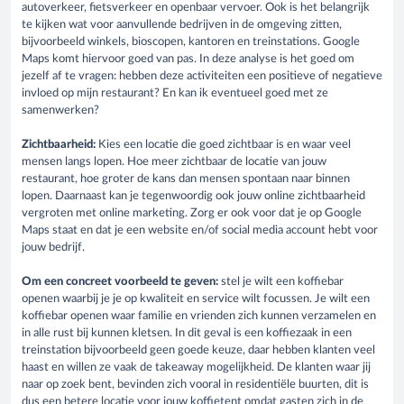
autoverkeer, fietsverkeer en openbaar vervoer. Ook is het belangrijk
te kijken wat voor aanvullende bedrijven in de omgeving zitten,
bijvoorbeeld winkels, bioscopen, kantoren en treinstations. Google
Maps komt hiervoor goed van pas. In deze analyse is het goed om
jezelf af te vragen: hebben deze activiteiten een positieve of negatieve
invloed op mijn restaurant? En kan ik eventueel goed met ze
samenwerken?
Zichtbaarheid:
Kies een locatie die goed zichtbaar is en waar veel
mensen langs lopen. Hoe meer zichtbaar de locatie van jouw
restaurant, hoe groter de kans dan mensen spontaan naar binnen
lopen. Daarnaast kan je tegenwoordig ook jouw online zichtbaarheid
vergroten met online marketing. Zorg er ook voor dat je op Google
Maps staat en dat je een website en/of social media account hebt voor
jouw bedrijf.
Om een concreet voorbeeld te geven:
stel je wilt een koffiebar
openen waarbij je je op kwaliteit en service wilt focussen. Je wilt een
koffiebar openen waar familie en vrienden zich kunnen verzamelen en
in alle rust bij kunnen kletsen. In dit geval is een koffiezaak in een
treinstation bijvoorbeeld geen goede keuze, daar hebben klanten veel
haast en willen ze vaak de takeaway mogelijkheid. De klanten waar jij
naar op zoek bent, bevinden zich vooral in residentiële buurten, dit is
dus een betere locatie voor jouw koffietent omdat gasten zich in de